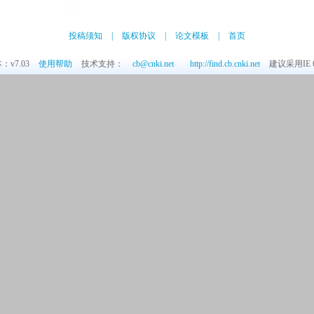
投稿须知
|
版权协议
|
论文模板
|
首页
v7.03
使用帮助
技术支持：
cb@cnki.net
http://find.cb.cnki.net
建议采用IE 